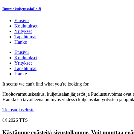
Mene
Duuniakuljetusalalla.fi
sisältöön
Etusivu
Koulutukset
Yritykset
Tapahtumat
Hanke
Etusivu
Koulutukset
Yritykset
Tapahtumat
Hanke
It seems we can't find what you're looking for.
Huoltovarmuuskeskus, kuljetusalan järjestöt ja Puolustusvoimat ovat al
Hankkeen tavoitteena on myös yhdessä kuljetusalan yritysten ja oppila
Tietosuojaseloste
Ⓒ 2026 TTS
Käytämme evästeitä sivustollamme. Voit muuttaa eväst