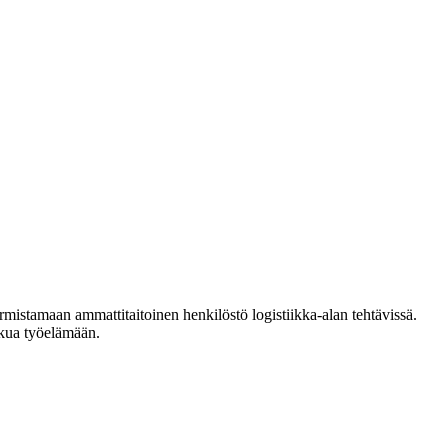
rmistamaan ammattitaitoinen henkilöstö logistiikka-alan tehtävissä.
lkua työelämään.