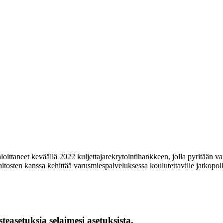
oittaneet keväällä 2022 kuljettajarekrytointihankkeen, jolla pyritään va
itosten kanssa kehittää varusmiespalveluksessa koulutettaville jatkopo
easetuksia selaimesi asetuksista.