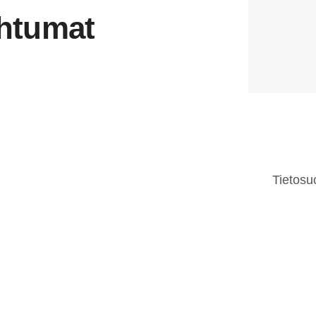
ahtumat
Tietosu
tusvoimat ovat aloittaneet keväällä 2022
aan ammattitaitoinen henkilöstö logistiikka-
 kuljetusalan yritysten ja oppilaitosten
le jatkopolkua työelämään.