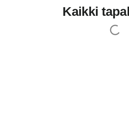
Kaikki tap
Huoltovarmuuskeskus, kuljetusalan järjestöt ja Puolus
kuljettajarekrytointihankkeen, jolla pyritään varmistam
alan tehtävissä. Hankkeen tavoitteena on myös yhdessä
kanssa kehittää varusmiespalveluksessa koulutettavil